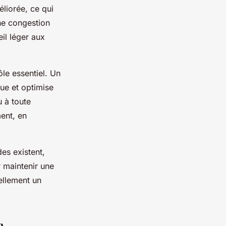
éliorée, ce qui
une congestion
il léger aux
le essentiel. Un
gue et optimise
u à toute
ment, en
es existent,
 maintenir une
rellement un
n