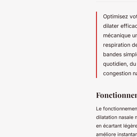
Optimisez vot
dilater effica
mécanique uni
respiration 
bandes simple
quotidien, du
congestion n
Fonctionnem
Le fonctionnement
dilatation nasale
en écartant légère
améliore instantan