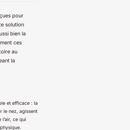
nçues pour
te solution
ssi bien la
mment ces
toire au
eant la
 et efficace : la
 le nez, agissent
l’air, ce qui
 physique.