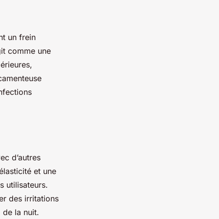
t un frein
agit comme une
périeures,
icamenteuse
nfections
ec d’autres
lasticité et une
 utilisateurs.
 des irritations
de la nuit.