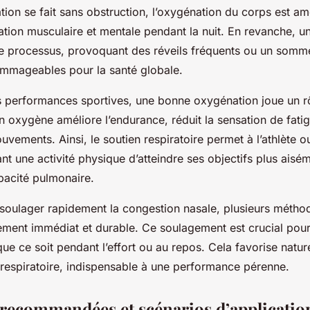
tion se fait sans obstruction, l’oxygénation du corps est am
ération musculaire et mentale pendant la nuit. En revanche, 
e processus, provoquant des réveils fréquents ou un somme
mageables pour la santé globale.
 performances sportives, une bonne oxygénation joue un rô
en oxygène améliore l’endurance, réduit la sensation de fati
ouvements. Ainsi, le soutien respiratoire permet à l’athlète o
nt une activité physique d’atteindre ses objectifs plus aisé
pacité pulmonaire.
r soulager rapidement la congestion nasale, plusieurs méthod
ement immédiat et durable. Ce soulagement est crucial pour
 que ce soit pendant l’effort ou au repos. Cela favorise natu
e respiratoire, indispensable à une performance pérenne.
s recommandées et scénarios d’applicatio